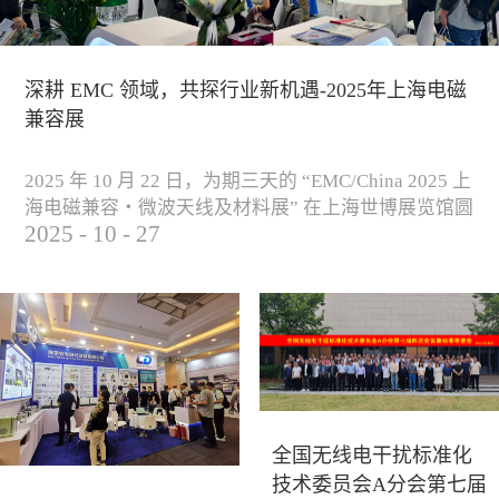
深耕 EMC 领域，共探行业新机遇-2025年上海电磁
兼容展
2025 年 10 月 22 日，为期三天的 “EMC/China 2025 上
海电磁兼容・微波天线及材料展” 在上海世博展览馆圆
2025
-
10
-
27
满落下帷幕。作为电磁兼容领域的行业盛会，本届展
会云集了众多国内专家学者和技术骨干，聚焦EMC技
术的最新进展与行业未来趋势，通过专题演讲、技术
研讨及产品展示等多种形式，深入交流行业见解，踊
跃探索合作空间，为电磁兼容领域的高质量发展汇聚
了新动能。产品展示展会现场，公司展示了...
全国无线电干扰标准化
技术委员会A分会第七届