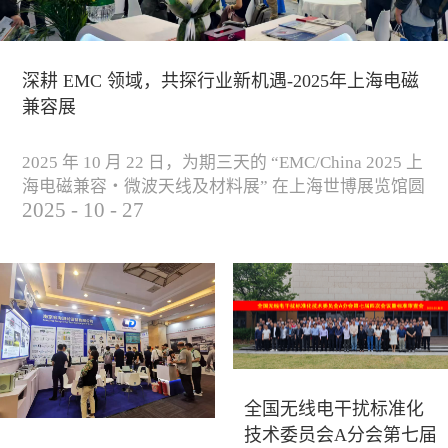
深耕 EMC 领域，共探行业新机遇-2025年上海电磁
兼容展
2025 年 10 月 22 日，为期三天的 “EMC/China 2025 上
海电磁兼容・微波天线及材料展” 在上海世博展览馆圆
2025
-
10
-
27
满落下帷幕。作为电磁兼容领域的行业盛会，本届展
会云集了众多国内专家学者和技术骨干，聚焦EMC技
术的最新进展与行业未来趋势，通过专题演讲、技术
研讨及产品展示等多种形式，深入交流行业见解，踊
跃探索合作空间，为电磁兼容领域的高质量发展汇聚
了新动能。产品展示展会现场，公司展示了...
全国无线电干扰标准化
技术委员会A分会第七届