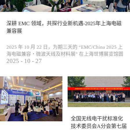
深耕 EMC 领域，共探行业新机遇-2025年上海电磁
兼容展
2025 年 10 月 22 日，为期三天的 “EMC/China 2025 上
海电磁兼容・微波天线及材料展” 在上海世博展览馆圆
2025
-
10
-
27
满落下帷幕。作为电磁兼容领域的行业盛会，本届展
会云集了众多国内专家学者和技术骨干，聚焦EMC技
术的最新进展与行业未来趋势，通过专题演讲、技术
研讨及产品展示等多种形式，深入交流行业见解，踊
跃探索合作空间，为电磁兼容领域的高质量发展汇聚
了新动能。产品展示展会现场，公司展示了...
全国无线电干扰标准化
技术委员会A分会第七届