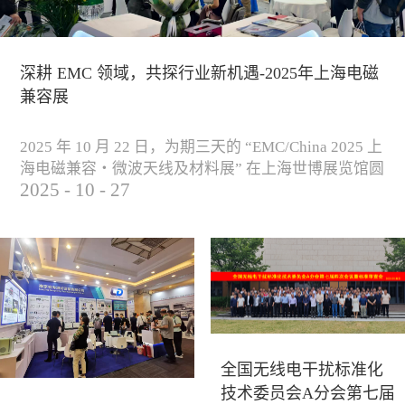
深耕 EMC 领域，共探行业新机遇-2025年上海电磁
兼容展
2025 年 10 月 22 日，为期三天的 “EMC/China 2025 上
海电磁兼容・微波天线及材料展” 在上海世博展览馆圆
2025
-
10
-
27
满落下帷幕。作为电磁兼容领域的行业盛会，本届展
会云集了众多国内专家学者和技术骨干，聚焦EMC技
术的最新进展与行业未来趋势，通过专题演讲、技术
研讨及产品展示等多种形式，深入交流行业见解，踊
跃探索合作空间，为电磁兼容领域的高质量发展汇聚
了新动能。产品展示展会现场，公司展示了...
全国无线电干扰标准化
技术委员会A分会第七届