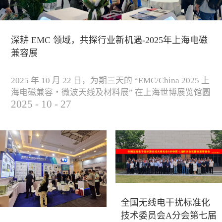
深耕 EMC 领域，共探行业新机遇-2025年上海电磁
兼容展
2025 年 10 月 22 日，为期三天的 “EMC/China 2025 上
海电磁兼容・微波天线及材料展” 在上海世博展览馆圆
2025
-
10
-
27
满落下帷幕。作为电磁兼容领域的行业盛会，本届展
会云集了众多国内专家学者和技术骨干，聚焦EMC技
术的最新进展与行业未来趋势，通过专题演讲、技术
研讨及产品展示等多种形式，深入交流行业见解，踊
跃探索合作空间，为电磁兼容领域的高质量发展汇聚
了新动能。产品展示展会现场，公司展示了...
全国无线电干扰标准化
技术委员会A分会第七届