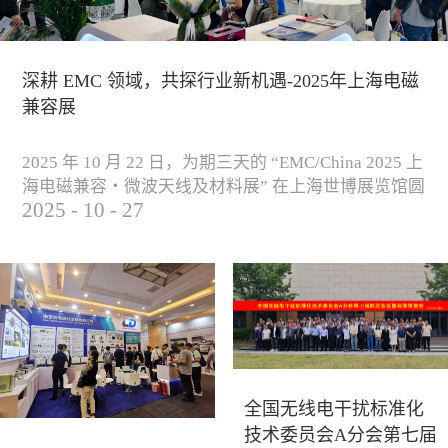
深耕 EMC 领域，共探行业新机遇-2025年上海电磁
兼容展
2025 年 10 月 22 日，为期三天的 “EMC/China 2025 上
海电磁兼容・微波天线及材料展” 在上海世博展览馆圆
2025
-
10
-
27
满落下帷幕。作为电磁兼容领域的行业盛会，本届展
会云集了众多国内专家学者和技术骨干，聚焦EMC技
术的最新进展与行业未来趋势，通过专题演讲、技术
研讨及产品展示等多种形式，深入交流行业见解，踊
跃探索合作空间，为电磁兼容领域的高质量发展汇聚
了新动能。产品展示展会现场，公司展示了...
全国无线电干扰标准化
技术委员会A分会第七届