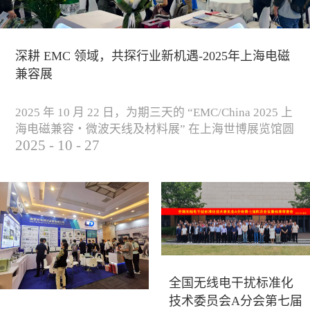
深耕 EMC 领域，共探行业新机遇-2025年上海电磁
兼容展
2025 年 10 月 22 日，为期三天的 “EMC/China 2025 上
海电磁兼容・微波天线及材料展” 在上海世博展览馆圆
2025
-
10
-
27
满落下帷幕。作为电磁兼容领域的行业盛会，本届展
会云集了众多国内专家学者和技术骨干，聚焦EMC技
术的最新进展与行业未来趋势，通过专题演讲、技术
研讨及产品展示等多种形式，深入交流行业见解，踊
跃探索合作空间，为电磁兼容领域的高质量发展汇聚
了新动能。产品展示展会现场，公司展示了...
全国无线电干扰标准化
技术委员会A分会第七届