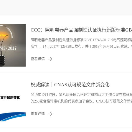
CCC：照明电器产品强制性认证执行新版标准GB/T17
照明电器产品强制性认证依据标准GB/T 17743-2017《电
准”），已于2017年12月29日发布，并于2018年07月01日起实施，替代G
查看详情
旧版标准”）。 为保证强制性产品认证制度的有效实施，中国质量认
《关于GB/T17743-2017标准实施要求的技术决议》，要求如下： 一、标
2007； 二、标准GB/T 17743-2017与GB/T 17743-
权威解读｜CNAS认可规范文件新变化
进行转换。自本通知发布之日起，当符合以下情况时： （一）
请；应依据GB/T 17743-2017实施电磁兼容检测，并出具
2019年12月17日，第八届全国合格评定机构认可工作会议在福
选择按照旧版标准（GB/T 17743-2007）换发认证证书或依据新版标
的250家合格评定机构的代表参加了会议。CNAS认可规范文件
查看详情