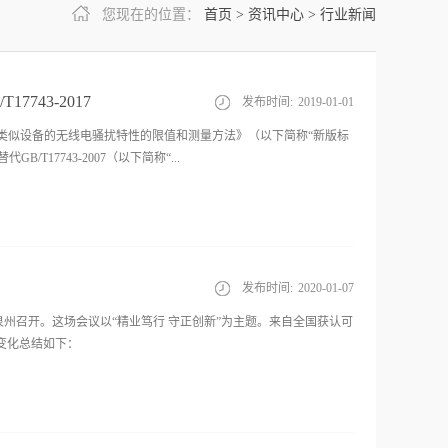
您现在的位置：
首页
>
资讯中心
>
行业新闻
743-2017
发布时间:
2019
-
01
-
01
气照明和类似设备的无线电骚扰特性的限值和测量方法》（以下简称“新版标
B/T17743-2007（以下简称“...
证中心（英文缩写CQC）依据认监委TC 05照明电器技术专家组
准GB/T 17743-2017自实施之日起代替标准GB/T 17743-
2007具体差异见附件，在强制性产品认证实施过程中采用自然过渡的方式对有关证书
发布时间:
2020
-
01
-
07
需要进行全项目检测的新申请； （二）涉及差异项目检测的变更申
认证证书。 三、对于利用已有认证结果进行扩展的申请，认证委托人可自愿
建泉州召开。这场会议以“精业笃行 守正创新”为主题。来自全国获认可
准（GB/T 17743-2017）实施检测后颁发认证证书。
新变化总结如下：