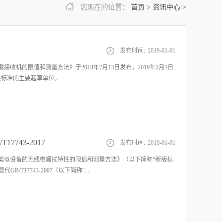
您现在的位置：
首页
>
资讯中心
>
发布时间:
2019
-
01
-
01
车载接收机的限值和测量方法》于2018年7月13日发布，2019年2月1日
司为该标准的主要起草单位。
743-2017
发布时间:
2019
-
01
-
01
气照明和类似设备的无线电骚扰特性的限值和测量方法》（以下简称“新版标
B/T17743-2007（以下简称“...
证中心（英文缩写CQC）依据认监委TC 05照明电器技术专家组
准GB/T 17743-2017自实施之日起代替标准GB/T 17743-