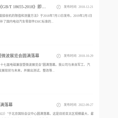
2007具体差异见附件，在强制性产品认证实施过程中采用自然过渡的方式对有关证书
容向检测（南京容测）作为主要起草单位之一的《GB/T 18655-2018》即将实施
发布时间:
2018
-
12
-
21
需要进行全项目检测的新申请； （二）涉及差异项目检测的变更申
认证证书。 三、对于利用已有认证结果进行扩展的申请，认证委托人可自愿
车载接收机的限值和测量方法》于2018年7月13日发布，2019年2月1日
准（GB/T 17743-2017）实施检测后颁发认证证书。
术要求填补了国内电动汽车零部件EMC标准的...
，实验室主任章霞在标准的制定了做了大量的工作。南京容测为容向
加载试验室、电驱总成系统加载试验室、车载充电器试验室等7个电
的测试方面拥有非常丰富的经验，为宇通客车电磁兼容认可实验室，
兼容暨微波展览会圆满落幕
发布时间:
2018
-
10
-
29
a2018年第十七届电磁兼容暨微波展览会”圆满落幕。我公司与来自军工、汽
展现状与未来，并展出测试、整改等...
了《电磁兼容测试和设计技术》技术讲座，本次讲座同时特邀德国
MC 产品进行集成电路边信道攻击”的课题。讲座受到了与会人员的一致好评，座
圆满落幕
发布时间:
2022
-
09
-
27
C2022）”于北京国际会议中心圆满落幕。这是目前亚太区规模最大、最