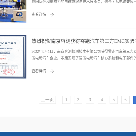
具国际性和影响力的电磁兼容与技术展览会，也是国际电磁兼容三大
查看详情
次会议的黄金赞助商参展。容向公司作为此次会议的黄金赞助商
——主讲人沈学其，容向公司总经理展会期间我公司
研自产光转、预放、暗室监控系统；EMSNCN电磁干扰扫描系统
热烈祝贺南京容测获得零跑汽车第三方EMC实验
军工、汽车、科研院校、通信、医疗等各行业客户一起，交流探讨
“专注于电磁兼容方向”，为客户提供全面的EMC解决方案，从
2022年9月1日，南京容测检测技术有限公司获得零跑汽车第三
设备计量校准，以及人才培养、实验室运行和维护。容向集团投资上
能电动汽车企业。零跑实现了智能电动汽车核心系统和电子部件的自
查看详情
是零跑汽车对南京容测的认可，充分体现了公司技术队伍的专业
上一页
1
2
3
4
5
6