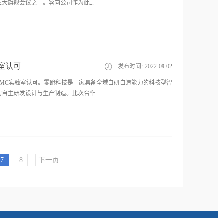
旗舰会议之一。容向公司作为此...
参加《适应汽车电动化和智能化趋势的电磁兼容检测技术》技术讲座
展示全球先进的EMC整改、测试设备。其中包括：自
；IC电磁兼容测试扫描仪、各类探头、场注入设备等。我公司与来自
室认可
发布时间:
2022
-
09
-
02
EMC的发展与未来，吸引了行业内外人士参观驻足。容向，寓意为
产品设计、检测、整改、认证测试，到实验室建设规划、实验室建设、
方EMC实验室认可。零跑科技是一家具备全域自研自造能力的科技型智
亿...
主研发设计与生产制造。此次合作...
性，配套设施的先进性，检测服务的公正性，测试结果的准确性。
7
8
下一页