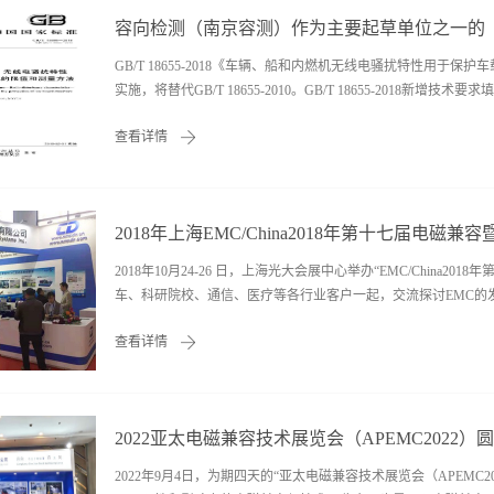
2007； 二、标准GB/T 17743-2017与GB/T 17743-
进行转换。自本通知发布之日起，当符合以下情况时： （一）
请；应依据GB/T 17743-2017实施电磁兼容检测，并出具
GB/T 18655-2018《车辆、船和内燃机无线电骚扰特性用于保护
选择按照旧版标准（GB/T 17743-2007）换发认证证书或依据新版标
实施，将替代GB/T 18655-2010。GB/T 18655-2018新增技
查看详情
空白。南京容测检测技术有限公司为该标准的主要起草单位之一
在南京设立的第三方检测认证实验室，目前拥有新能源汽车电机
波暗室，还拥有国内较大的整车混响室，在新能源汽车高压部件
2018年上海EMC/China2018年第十七届电磁
美国Ford公司高压部件EMC测试指定实验室。
2018年10月24-26 日，上海光大会展中心举办“EMC/Chin
车、科研院校、通信、医疗等各行业客户一起，交流探讨EMC的发
查看详情
行业尖端设备，吸引业内外人士参观驻足。展会期间我公司举办
Langer公司资深工程师Lars Glaesser，介绍“利用IC E
无虚席。
2022亚太电磁兼容技术展览会（APEMC2022）
2022年9月4日，为期四天的“亚太电磁兼容技术展览会（APEM