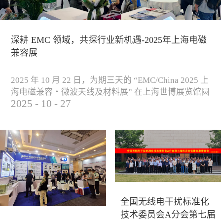
深耕 EMC 领域，共探行业新机遇-2025年上海电磁
兼容展
2025 年 10 月 22 日，为期三天的 “EMC/China 2025 上
海电磁兼容・微波天线及材料展” 在上海世博展览馆圆
2025
-
10
-
27
满落下帷幕。作为电磁兼容领域的行业盛会，本届展
会云集了众多国内专家学者和技术骨干，聚焦EMC技
术的最新进展与行业未来趋势，通过专题演讲、技术
研讨及产品展示等多种形式，深入交流行业见解，踊
跃探索合作空间，为电磁兼容领域的高质量发展汇聚
了新动能。产品展示展会现场，公司展示了...
全国无线电干扰标准化
技术委员会A分会第七届