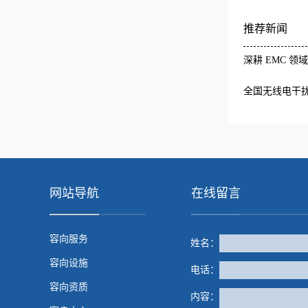
月1日起实施
推荐新闻
深耕 EMC 领
全国无线电干
标准审查会成
网站导航
在线留言
容向服务
姓名：
容向设施
电话：
容向资质
内容：