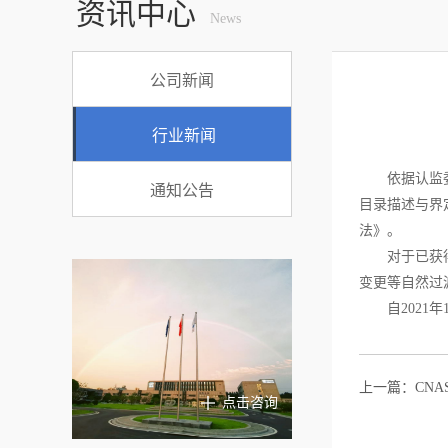
资讯中心
News
公司新闻
行业新闻
依据认监
通知公告
目录描述与界定
法》。
对于已获
变更等自然过
自202
上一篇：
CN
点击咨询