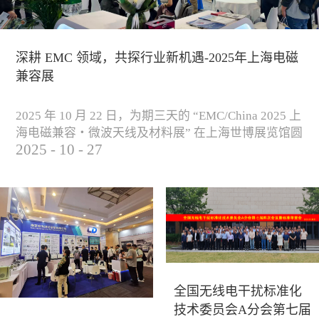
深耕 EMC 领域，共探行业新机遇-2025年上海电磁
兼容展
2025 年 10 月 22 日，为期三天的 “EMC/China 2025 上
海电磁兼容・微波天线及材料展” 在上海世博展览馆圆
2025
-
10
-
27
满落下帷幕。作为电磁兼容领域的行业盛会，本届展
会云集了众多国内专家学者和技术骨干，聚焦EMC技
术的最新进展与行业未来趋势，通过专题演讲、技术
研讨及产品展示等多种形式，深入交流行业见解，踊
跃探索合作空间，为电磁兼容领域的高质量发展汇聚
了新动能。产品展示展会现场，公司展示了...
全国无线电干扰标准化
技术委员会A分会第七届