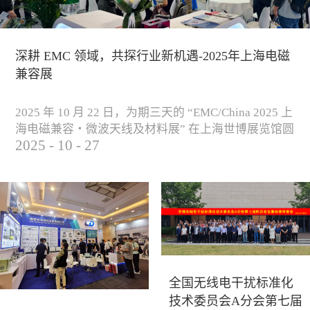
深耕 EMC 领域，共探行业新机遇-2025年上海电磁
兼容展
2025 年 10 月 22 日，为期三天的 “EMC/China 2025 上
海电磁兼容・微波天线及材料展” 在上海世博展览馆圆
2025
-
10
-
27
满落下帷幕。作为电磁兼容领域的行业盛会，本届展
会云集了众多国内专家学者和技术骨干，聚焦EMC技
术的最新进展与行业未来趋势，通过专题演讲、技术
研讨及产品展示等多种形式，深入交流行业见解，踊
跃探索合作空间，为电磁兼容领域的高质量发展汇聚
了新动能。产品展示展会现场，公司展示了...
全国无线电干扰标准化
技术委员会A分会第七届