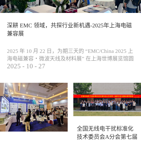
深耕 EMC 领域，共探行业新机遇-2025年上海电磁
兼容展
2025 年 10 月 22 日，为期三天的 “EMC/China 2025 上
海电磁兼容・微波天线及材料展” 在上海世博展览馆圆
2025
-
10
-
27
满落下帷幕。作为电磁兼容领域的行业盛会，本届展
会云集了众多国内专家学者和技术骨干，聚焦EMC技
术的最新进展与行业未来趋势，通过专题演讲、技术
研讨及产品展示等多种形式，深入交流行业见解，踊
跃探索合作空间，为电磁兼容领域的高质量发展汇聚
了新动能。产品展示展会现场，公司展示了...
全国无线电干扰标准化
技术委员会A分会第七届