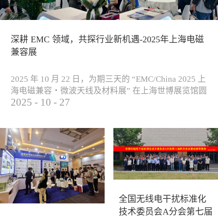
深耕 EMC 领域，共探行业新机遇-2025年上海电磁
兼容展
2025 年 10 月 22 日，为期三天的 “EMC/China 2025 上
海电磁兼容・微波天线及材料展” 在上海世博展览馆圆
2025
-
10
-
27
满落下帷幕。作为电磁兼容领域的行业盛会，本届展
会云集了众多国内专家学者和技术骨干，聚焦EMC技
术的最新进展与行业未来趋势，通过专题演讲、技术
研讨及产品展示等多种形式，深入交流行业见解，踊
跃探索合作空间，为电磁兼容领域的高质量发展汇聚
了新动能。产品展示展会现场，公司展示了...
全国无线电干扰标准化
技术委员会A分会第七届