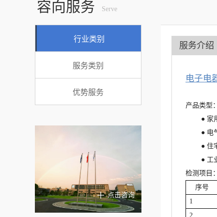
容向服务
Serve
行业类别
服务介绍
服务类别
电子电
优势服务
产品类型
● 
● 
● 住
● 工业
检测项目
序号
点击咨询
1
2