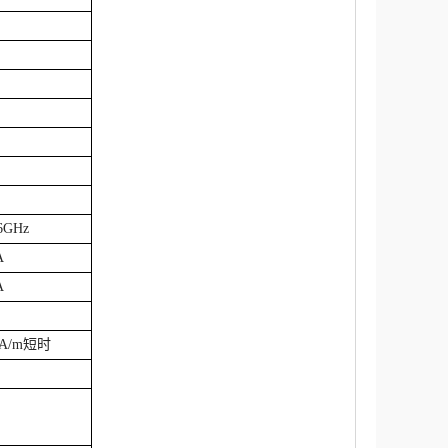
6GHz
A
A
kA/m短时