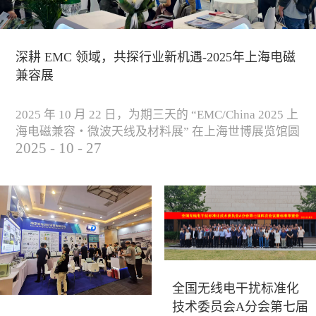
深耕 EMC 领域，共探行业新机遇-2025年上海电磁
兼容展
2025 年 10 月 22 日，为期三天的 “EMC/China 2025 上
海电磁兼容・微波天线及材料展” 在上海世博展览馆圆
2025
-
10
-
27
满落下帷幕。作为电磁兼容领域的行业盛会，本届展
会云集了众多国内专家学者和技术骨干，聚焦EMC技
术的最新进展与行业未来趋势，通过专题演讲、技术
研讨及产品展示等多种形式，深入交流行业见解，踊
跃探索合作空间，为电磁兼容领域的高质量发展汇聚
了新动能。产品展示展会现场，公司展示了...
全国无线电干扰标准化
技术委员会A分会第七届