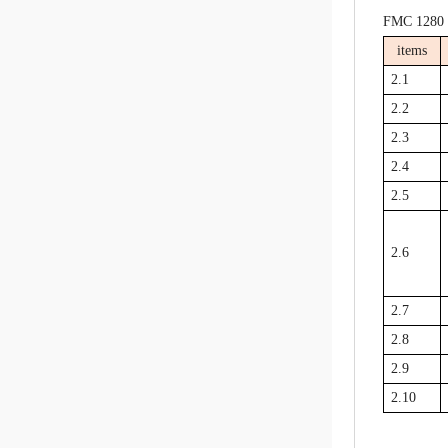
FMC 1280
items
2.1
2.2
2.3
2.4
2.5
2.6
2.7
2.8
2.9
2.10