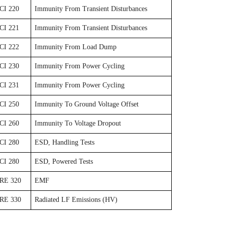
CI 220
Immunity From Transient Disturbances
CI 221
Immunity From Transient Disturbances
CI 222
Immunity From Load Dump
CI 230
Immunity From Power Cycling
CI 231
Immunity From Power Cycling
CI 250
Immunity To Ground Voltage Offset
CI 260
Immunity To Voltage Dropout
CI 280
ESD, Handling Tests
CI 280
ESD, Powered Tests
RE 320
EMF
RE 330
Radiated LF Emissions (HV)