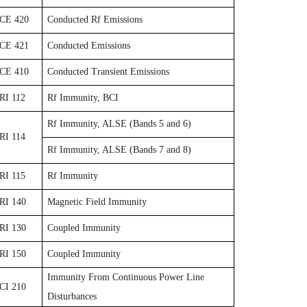
CE 420
Conducted Rf Emissions
CE 421
Conducted Emissions
CE 410
Conducted Transient Emissions
RI 112
Rf Immunity, BCI
Rf Immunity, ALSE (Bands 5 and 6)
RI 114
Rf Immunity, ALSE (Bands 7 and 8)
RI 115
Rf Immunity
RI 140
Magnetic Field Immunity
RI 130
Coupled Immunity
RI 150
Coupled Immunity
Immunity From Continuous Power Line
CI 210
Disturbances