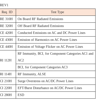
 REV1
Req. ID
Test Type
RE 310H
On Board RF Radiated Emissions
RE 320H
Off Board RF Radiated Emissions
CE 420H
Conducted Emissions on AC and DC Power Lines
CE 430H
Emission of Harmonics on AC Power Lines
CE 440H
Emission of Voltage Flicker on AC Power Lines
RF Immunity, BCI, for Component Categories AC1 and
RI 112H
AC2
BCI, for Component Categories AC3
RI 114H
RF Immunity, ALSE
CI 210H
Surge Overstress on AC/DC Power Lines
CI 220H
EFT/Burst Disturbance on AC/DC Power Lines
CI 280H
ESD