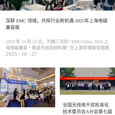
深耕 EMC 领域，共探行业新机遇-2025年上海电磁
兼容展
2025 年 10 月 22 日，为期三天的 “EMC/China 2025 上
海电磁兼容・微波天线及材料展” 在上海世博展览馆圆
2025
-
10
-
27
满落下帷幕。作为电磁兼容领域的行业盛会，本届展
会云集了众多国内专家学者和技术骨干，聚焦EMC技
术的最新进展与行业未来趋势，通过专题演讲、技术
研讨及产品展示等多种形式，深入交流行业见解，踊
跃探索合作空间，为电磁兼容领域的高质量发展汇聚
了新动能。产品展示展会现场，公司展示了...
全国无线电干扰标准化
技术委员会A分会第七届