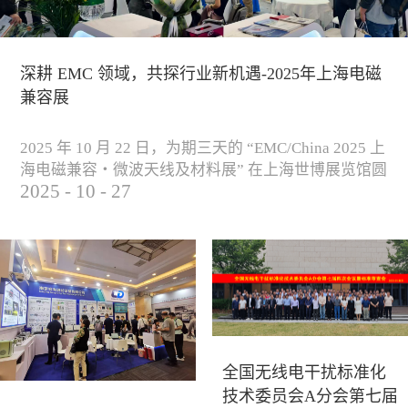
深耕 EMC 领域，共探行业新机遇-2025年上海电磁
兼容展
2025 年 10 月 22 日，为期三天的 “EMC/China 2025 上
海电磁兼容・微波天线及材料展” 在上海世博展览馆圆
2025
-
10
-
27
满落下帷幕。作为电磁兼容领域的行业盛会，本届展
会云集了众多国内专家学者和技术骨干，聚焦EMC技
术的最新进展与行业未来趋势，通过专题演讲、技术
研讨及产品展示等多种形式，深入交流行业见解，踊
跃探索合作空间，为电磁兼容领域的高质量发展汇聚
了新动能。产品展示展会现场，公司展示了...
全国无线电干扰标准化
技术委员会A分会第七届