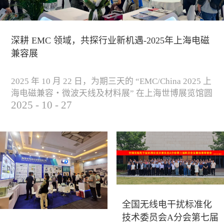
深耕 EMC 领域，共探行业新机遇-2025年上海电磁
兼容展
2025 年 10 月 22 日，为期三天的 “EMC/China 2025 上
海电磁兼容・微波天线及材料展” 在上海世博展览馆圆
2025
-
10
-
27
满落下帷幕。作为电磁兼容领域的行业盛会，本届展
会云集了众多国内专家学者和技术骨干，聚焦EMC技
术的最新进展与行业未来趋势，通过专题演讲、技术
研讨及产品展示等多种形式，深入交流行业见解，踊
跃探索合作空间，为电磁兼容领域的高质量发展汇聚
了新动能。产品展示展会现场，公司展示了...
全国无线电干扰标准化
技术委员会A分会第七届