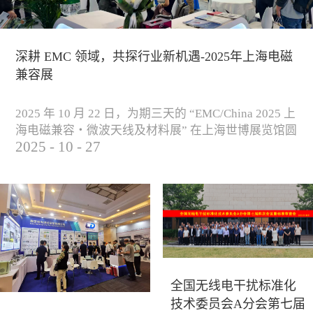
深耕 EMC 领域，共探行业新机遇-2025年上海电磁
兼容展
2025 年 10 月 22 日，为期三天的 “EMC/China 2025 上
海电磁兼容・微波天线及材料展” 在上海世博展览馆圆
2025
-
10
-
27
满落下帷幕。作为电磁兼容领域的行业盛会，本届展
会云集了众多国内专家学者和技术骨干，聚焦EMC技
术的最新进展与行业未来趋势，通过专题演讲、技术
研讨及产品展示等多种形式，深入交流行业见解，踊
跃探索合作空间，为电磁兼容领域的高质量发展汇聚
了新动能。产品展示展会现场，公司展示了...
全国无线电干扰标准化
技术委员会A分会第七届