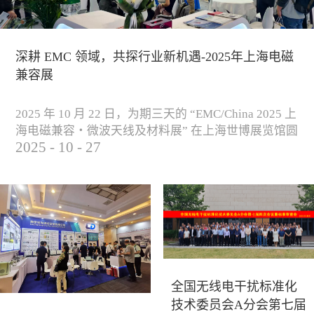
深耕 EMC 领域，共探行业新机遇-2025年上海电磁
兼容展
2025 年 10 月 22 日，为期三天的 “EMC/China 2025 上
海电磁兼容・微波天线及材料展” 在上海世博展览馆圆
2025
-
10
-
27
满落下帷幕。作为电磁兼容领域的行业盛会，本届展
会云集了众多国内专家学者和技术骨干，聚焦EMC技
术的最新进展与行业未来趋势，通过专题演讲、技术
研讨及产品展示等多种形式，深入交流行业见解，踊
跃探索合作空间，为电磁兼容领域的高质量发展汇聚
了新动能。产品展示展会现场，公司展示了...
全国无线电干扰标准化
技术委员会A分会第七届