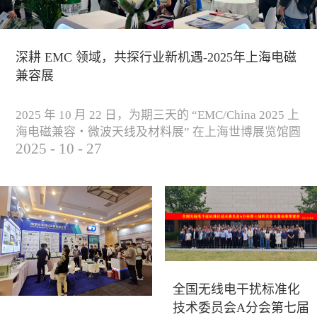
深耕 EMC 领域，共探行业新机遇-2025年上海电磁
兼容展
2025 年 10 月 22 日，为期三天的 “EMC/China 2025 上
海电磁兼容・微波天线及材料展” 在上海世博展览馆圆
2025
-
10
-
27
满落下帷幕。作为电磁兼容领域的行业盛会，本届展
会云集了众多国内专家学者和技术骨干，聚焦EMC技
术的最新进展与行业未来趋势，通过专题演讲、技术
研讨及产品展示等多种形式，深入交流行业见解，踊
跃探索合作空间，为电磁兼容领域的高质量发展汇聚
了新动能。产品展示展会现场，公司展示了...
全国无线电干扰标准化
技术委员会A分会第七届