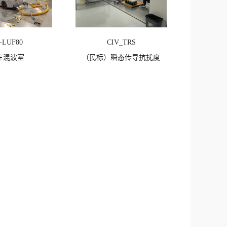
-LUF80
CIV_TRS
车混波室
（民标）瞬态传导抗扰度
点击次数：
744
查看详情
点击次数：
327