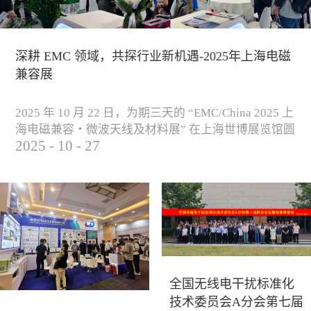
深耕 EMC 领域，共探行业新机遇-2025年上海电磁
兼容展
2025 年 10 月 22 日，为期三天的 “EMC/China 2025 上
海电磁兼容・微波天线及材料展” 在上海世博展览馆圆
2025
-
10
-
27
满落下帷幕。作为电磁兼容领域的行业盛会，本届展
会云集了众多国内专家学者和技术骨干，聚焦EMC技
术的最新进展与行业未来趋势，通过专题演讲、技术
研讨及产品展示等多种形式，深入交流行业见解，踊
跃探索合作空间，为电磁兼容领域的高质量发展汇聚
了新动能。产品展示展会现场，公司展示了...
全国无线电干扰标准化
技术委员会A分会第七届