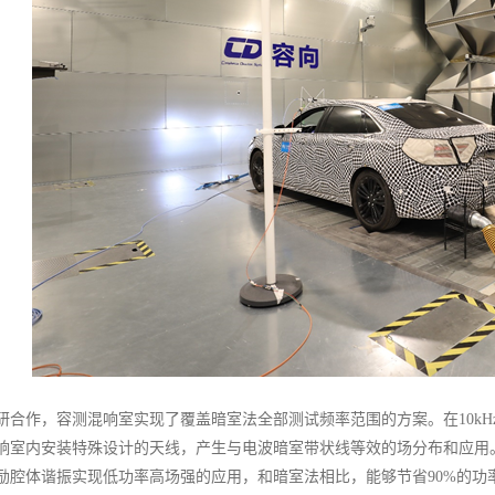
研合作，容测混响室实现了覆盖暗室法全部测试频率范围的方案。在10kHz
响室内安装特殊设计的天线，产生与电波暗室带状线等效的场分布和应用。在3
励腔体谐振实现低功率高场强的应用，和暗室法相比，能够节省90%的功