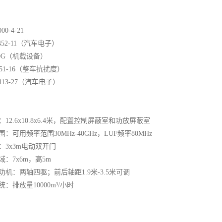
00-4-21
11452-11（汽车电子）
160G（机载设备）
J551-16（整车抗扰度）
J1113-27（汽车电子）
：12.6x10.8x6.4米，配置控制屏蔽室和功放屏蔽室
围：可用频率范围30MHz-40GHz，LUF频率80MHz
：3x3m电动双开门
域：7x6m，高5m
功机：两轴四驱；前后轴距1.9米-3.5米可调
统：排放量10000m³/小时