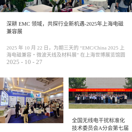
深耕 EMC 领域，共探行业新机遇-2025年上海电磁
兼容展
2025 年 10 月 22 日，为期三天的 “EMC/China 2025 上
海电磁兼容・微波天线及材料展” 在上海世博展览馆圆
2025
-
10
-
27
满落下帷幕。作为电磁兼容领域的行业盛会，本届展
会云集了众多国内专家学者和技术骨干，聚焦EMC技
术的最新进展与行业未来趋势，通过专题演讲、技术
研讨及产品展示等多种形式，深入交流行业见解，踊
跃探索合作空间，为电磁兼容领域的高质量发展汇聚
了新动能。产品展示展会现场，公司展示了...
全国无线电干扰标准化
技术委员会A分会第七届