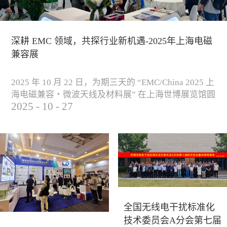
深耕 EMC 领域，共探行业新机遇-2025年上海电磁
兼容展
2025 年 10 月 22 日，为期三天的 “EMC/China 2025 上
海电磁兼容・微波天线及材料展” 在上海世博展览馆圆
2025
-
10
-
27
满落下帷幕。作为电磁兼容领域的行业盛会，本届展
会云集了众多国内专家学者和技术骨干，聚焦EMC技
术的最新进展与行业未来趋势，通过专题演讲、技术
研讨及产品展示等多种形式，深入交流行业见解，踊
跃探索合作空间，为电磁兼容领域的高质量发展汇聚
了新动能。产品展示展会现场，公司展示了...
全国无线电干扰标准化
技术委员会A分会第七届