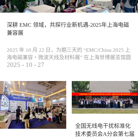
深耕 EMC 领域，共探行业新机遇-2025年上海电磁
兼容展
2025 年 10 月 22 日，为期三天的 “EMC/China 2025 上
海电磁兼容・微波天线及材料展” 在上海世博展览馆圆
2025
-
10
-
27
满落下帷幕。作为电磁兼容领域的行业盛会，本届展
会云集了众多国内专家学者和技术骨干，聚焦EMC技
术的最新进展与行业未来趋势，通过专题演讲、技术
研讨及产品展示等多种形式，深入交流行业见解，踊
跃探索合作空间，为电磁兼容领域的高质量发展汇聚
了新动能。产品展示展会现场，公司展示了...
全国无线电干扰标准化
技术委员会A分会第七届