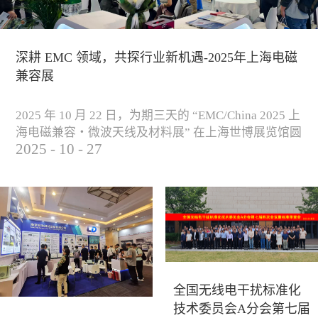
深耕 EMC 领域，共探行业新机遇-2025年上海电磁
兼容展
2025 年 10 月 22 日，为期三天的 “EMC/China 2025 上
海电磁兼容・微波天线及材料展” 在上海世博展览馆圆
2025
-
10
-
27
满落下帷幕。作为电磁兼容领域的行业盛会，本届展
会云集了众多国内专家学者和技术骨干，聚焦EMC技
术的最新进展与行业未来趋势，通过专题演讲、技术
研讨及产品展示等多种形式，深入交流行业见解，踊
跃探索合作空间，为电磁兼容领域的高质量发展汇聚
了新动能。产品展示展会现场，公司展示了...
全国无线电干扰标准化
技术委员会A分会第七届