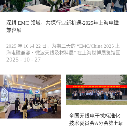
深耕 EMC 领域，共探行业新机遇-2025年上海电磁
兼容展
2025 年 10 月 22 日，为期三天的 “EMC/China 2025 上
海电磁兼容・微波天线及材料展” 在上海世博展览馆圆
2025
-
10
-
27
满落下帷幕。作为电磁兼容领域的行业盛会，本届展
会云集了众多国内专家学者和技术骨干，聚焦EMC技
术的最新进展与行业未来趋势，通过专题演讲、技术
研讨及产品展示等多种形式，深入交流行业见解，踊
跃探索合作空间，为电磁兼容领域的高质量发展汇聚
了新动能。产品展示展会现场，公司展示了...
全国无线电干扰标准化
技术委员会A分会第七届