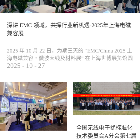
深耕 EMC 领域，共探行业新机遇-2025年上海电磁
兼容展
2025 年 10 月 22 日，为期三天的 “EMC/China 2025 上
海电磁兼容・微波天线及材料展” 在上海世博展览馆圆
2025
-
10
-
27
满落下帷幕。作为电磁兼容领域的行业盛会，本届展
会云集了众多国内专家学者和技术骨干，聚焦EMC技
术的最新进展与行业未来趋势，通过专题演讲、技术
研讨及产品展示等多种形式，深入交流行业见解，踊
跃探索合作空间，为电磁兼容领域的高质量发展汇聚
了新动能。产品展示展会现场，公司展示了...
全国无线电干扰标准化
技术委员会A分会第七届