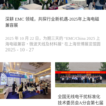
深耕 EMC 领域，共探行业新机遇-2025年上海电磁
兼容展
2025 年 10 月 22 日，为期三天的 “EMC/China 2025 上
海电磁兼容・微波天线及材料展” 在上海世博展览馆圆
2025
-
10
-
27
满落下帷幕。作为电磁兼容领域的行业盛会，本届展
会云集了众多国内专家学者和技术骨干，聚焦EMC技
术的最新进展与行业未来趋势，通过专题演讲、技术
研讨及产品展示等多种形式，深入交流行业见解，踊
跃探索合作空间，为电磁兼容领域的高质量发展汇聚
了新动能。产品展示展会现场，公司展示了...
全国无线电干扰标准化
技术委员会A分会第七届