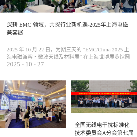
深耕 EMC 领域，共探行业新机遇-2025年上海电磁
兼容展
2025 年 10 月 22 日，为期三天的 “EMC/China 2025 上
海电磁兼容・微波天线及材料展” 在上海世博展览馆圆
2025
-
10
-
27
满落下帷幕。作为电磁兼容领域的行业盛会，本届展
会云集了众多国内专家学者和技术骨干，聚焦EMC技
术的最新进展与行业未来趋势，通过专题演讲、技术
研讨及产品展示等多种形式，深入交流行业见解，踊
跃探索合作空间，为电磁兼容领域的高质量发展汇聚
了新动能。产品展示展会现场，公司展示了...
全国无线电干扰标准化
技术委员会A分会第七届