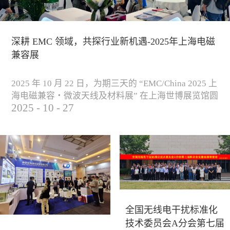
深耕 EMC 领域，共探行业新机遇-2025年上海电磁
兼容展
2025 年 10 月 22 日，为期三天的 “EMC/China 2025 上
海电磁兼容・微波天线及材料展” 在上海世博展览馆圆
2025
-
10
-
27
满落下帷幕。作为电磁兼容领域的行业盛会，本届展
会云集了众多国内专家学者和技术骨干，聚焦EMC技
术的最新进展与行业未来趋势，通过专题演讲、技术
研讨及产品展示等多种形式，深入交流行业见解，踊
跃探索合作空间，为电磁兼容领域的高质量发展汇聚
了新动能。产品展示展会现场，公司展示了...
全国无线电干扰标准化
技术委员会A分会第七届