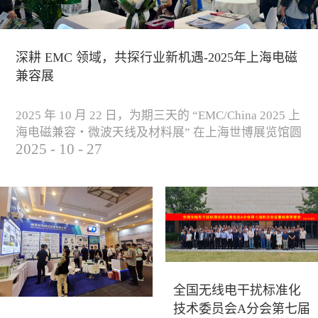
深耕 EMC 领域，共探行业新机遇-2025年上海电磁
兼容展
2025 年 10 月 22 日，为期三天的 “EMC/China 2025 上
海电磁兼容・微波天线及材料展” 在上海世博展览馆圆
2025
-
10
-
27
满落下帷幕。作为电磁兼容领域的行业盛会，本届展
会云集了众多国内专家学者和技术骨干，聚焦EMC技
术的最新进展与行业未来趋势，通过专题演讲、技术
研讨及产品展示等多种形式，深入交流行业见解，踊
跃探索合作空间，为电磁兼容领域的高质量发展汇聚
了新动能。产品展示展会现场，公司展示了...
全国无线电干扰标准化
技术委员会A分会第七届