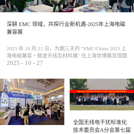
深耕 EMC 领域，共探行业新机遇-2025年上海电磁
兼容展
2025 年 10 月 22 日，为期三天的 “EMC/China 2025 上
海电磁兼容・微波天线及材料展” 在上海世博展览馆圆
2025
-
10
-
27
满落下帷幕。作为电磁兼容领域的行业盛会，本届展
会云集了众多国内专家学者和技术骨干，聚焦EMC技
术的最新进展与行业未来趋势，通过专题演讲、技术
研讨及产品展示等多种形式，深入交流行业见解，踊
跃探索合作空间，为电磁兼容领域的高质量发展汇聚
了新动能。产品展示展会现场，公司展示了...
全国无线电干扰标准化
技术委员会A分会第七届