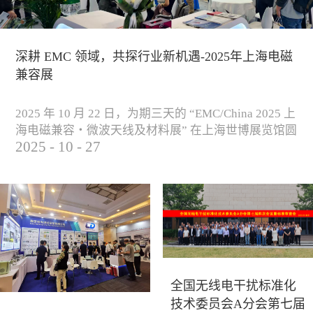
深耕 EMC 领域，共探行业新机遇-2025年上海电磁
兼容展
2025 年 10 月 22 日，为期三天的 “EMC/China 2025 上
海电磁兼容・微波天线及材料展” 在上海世博展览馆圆
2025
-
10
-
27
满落下帷幕。作为电磁兼容领域的行业盛会，本届展
会云集了众多国内专家学者和技术骨干，聚焦EMC技
术的最新进展与行业未来趋势，通过专题演讲、技术
研讨及产品展示等多种形式，深入交流行业见解，踊
跃探索合作空间，为电磁兼容领域的高质量发展汇聚
了新动能。产品展示展会现场，公司展示了...
全国无线电干扰标准化
技术委员会A分会第七届