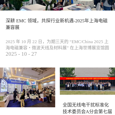
深耕 EMC 领域，共探行业新机遇-2025年上海电磁
兼容展
2025 年 10 月 22 日，为期三天的 “EMC/China 2025 上
海电磁兼容・微波天线及材料展” 在上海世博展览馆圆
2025
-
10
-
27
满落下帷幕。作为电磁兼容领域的行业盛会，本届展
会云集了众多国内专家学者和技术骨干，聚焦EMC技
术的最新进展与行业未来趋势，通过专题演讲、技术
研讨及产品展示等多种形式，深入交流行业见解，踊
跃探索合作空间，为电磁兼容领域的高质量发展汇聚
了新动能。产品展示展会现场，公司展示了...
全国无线电干扰标准化
技术委员会A分会第七届