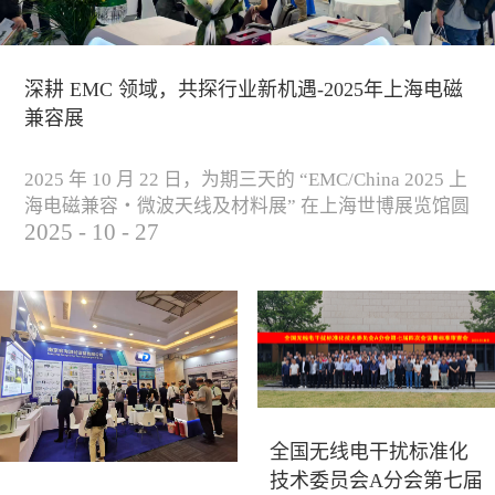
深耕 EMC 领域，共探行业新机遇-2025年上海电磁
兼容展
2025 年 10 月 22 日，为期三天的 “EMC/China 2025 上
海电磁兼容・微波天线及材料展” 在上海世博展览馆圆
2025
-
10
-
27
满落下帷幕。作为电磁兼容领域的行业盛会，本届展
会云集了众多国内专家学者和技术骨干，聚焦EMC技
术的最新进展与行业未来趋势，通过专题演讲、技术
研讨及产品展示等多种形式，深入交流行业见解，踊
跃探索合作空间，为电磁兼容领域的高质量发展汇聚
了新动能。产品展示展会现场，公司展示了...
全国无线电干扰标准化
技术委员会A分会第七届