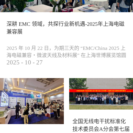
深耕 EMC 领域，共探行业新机遇-2025年上海电磁
兼容展
2025 年 10 月 22 日，为期三天的 “EMC/China 2025 上
海电磁兼容・微波天线及材料展” 在上海世博展览馆圆
2025
-
10
-
27
满落下帷幕。作为电磁兼容领域的行业盛会，本届展
会云集了众多国内专家学者和技术骨干，聚焦EMC技
术的最新进展与行业未来趋势，通过专题演讲、技术
研讨及产品展示等多种形式，深入交流行业见解，踊
跃探索合作空间，为电磁兼容领域的高质量发展汇聚
了新动能。产品展示展会现场，公司展示了...
全国无线电干扰标准化
技术委员会A分会第七届