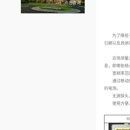
点击咨询
为了降低
引脚以及具体
近场测量
息，即哪些频
宽频率范
通过移动
的电场。
无源探头
使用方便
R