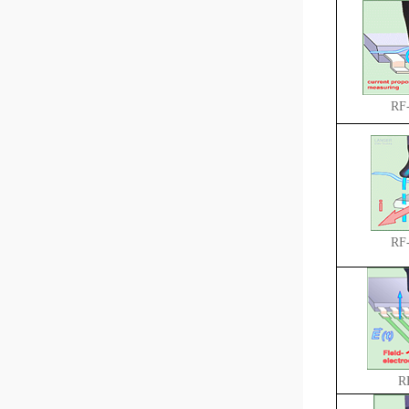
RF-
RF-
R