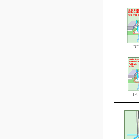
RF
RF-