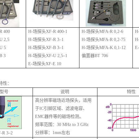
 400
H-场探头XF-R 400-1
H-场探头MFA-R 0,2-6
H
 2,5
H-场探头XF-R 3–1
H-场探头MFA-R 0,2-75
H
U 5
H-场探头XF-B 3–1
H-场探头MFA-K 0,1-12
E
 3
H-场探头XF-U 2,5–1
偏置器BT 706
E-场探头XF-E 10
特性：
型号
说明
特性
高分辨率磁场近场探头，适用
于IC引脚区域、滤波电容、
EMC器件等的磁场检测。
频率范围：30 MHz to 3 GHz
分辨率：
1mm
左右
-R 3–2