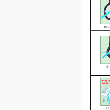
RF-R
RF-
RF