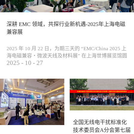
深耕 EMC 领域，共探行业新机遇-2025年上海电磁
兼容展
2025 年 10 月 22 日，为期三天的 “EMC/China 2025 上
海电磁兼容・微波天线及材料展” 在上海世博展览馆圆
2025
-
10
-
27
满落下帷幕。作为电磁兼容领域的行业盛会，本届展
会云集了众多国内专家学者和技术骨干，聚焦EMC技
术的最新进展与行业未来趋势，通过专题演讲、技术
研讨及产品展示等多种形式，深入交流行业见解，踊
跃探索合作空间，为电磁兼容领域的高质量发展汇聚
了新动能。产品展示展会现场，公司展示了...
全国无线电干扰标准化
技术委员会A分会第七届