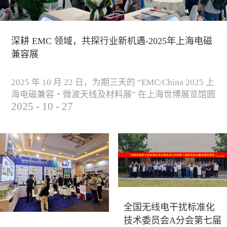
深耕 EMC 领域，共探行业新机遇-2025年上海电磁
兼容展
2025 年 10 月 22 日，为期三天的 “EMC/China 2025 上
海电磁兼容・微波天线及材料展” 在上海世博展览馆圆
2025
-
10
-
27
满落下帷幕。作为电磁兼容领域的行业盛会，本届展
会云集了众多国内专家学者和技术骨干，聚焦EMC技
术的最新进展与行业未来趋势，通过专题演讲、技术
研讨及产品展示等多种形式，深入交流行业见解，踊
跃探索合作空间，为电磁兼容领域的高质量发展汇聚
了新动能。产品展示展会现场，公司展示了...
全国无线电干扰标准化
技术委员会A分会第七届