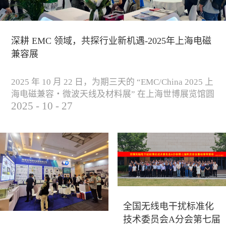
深耕 EMC 领域，共探行业新机遇-2025年上海电磁
兼容展
2025 年 10 月 22 日，为期三天的 “EMC/China 2025 上
海电磁兼容・微波天线及材料展” 在上海世博展览馆圆
2025
-
10
-
27
满落下帷幕。作为电磁兼容领域的行业盛会，本届展
会云集了众多国内专家学者和技术骨干，聚焦EMC技
术的最新进展与行业未来趋势，通过专题演讲、技术
研讨及产品展示等多种形式，深入交流行业见解，踊
跃探索合作空间，为电磁兼容领域的高质量发展汇聚
了新动能。产品展示展会现场，公司展示了...
全国无线电干扰标准化
技术委员会A分会第七届