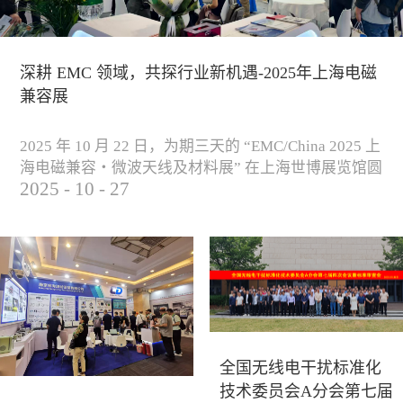
深耕 EMC 领域，共探行业新机遇-2025年上海电磁
兼容展
2025 年 10 月 22 日，为期三天的 “EMC/China 2025 上
海电磁兼容・微波天线及材料展” 在上海世博展览馆圆
2025
-
10
-
27
满落下帷幕。作为电磁兼容领域的行业盛会，本届展
会云集了众多国内专家学者和技术骨干，聚焦EMC技
术的最新进展与行业未来趋势，通过专题演讲、技术
研讨及产品展示等多种形式，深入交流行业见解，踊
跃探索合作空间，为电磁兼容领域的高质量发展汇聚
了新动能。产品展示展会现场，公司展示了...
全国无线电干扰标准化
技术委员会A分会第七届