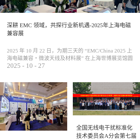
深耕 EMC 领域，共探行业新机遇-2025年上海电磁
兼容展
2025 年 10 月 22 日，为期三天的 “EMC/China 2025 上
海电磁兼容・微波天线及材料展” 在上海世博展览馆圆
2025
-
10
-
27
满落下帷幕。作为电磁兼容领域的行业盛会，本届展
会云集了众多国内专家学者和技术骨干，聚焦EMC技
术的最新进展与行业未来趋势，通过专题演讲、技术
研讨及产品展示等多种形式，深入交流行业见解，踊
跃探索合作空间，为电磁兼容领域的高质量发展汇聚
了新动能。产品展示展会现场，公司展示了...
全国无线电干扰标准化
技术委员会A分会第七届