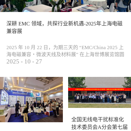
深耕 EMC 领域，共探行业新机遇-2025年上海电磁
兼容展
2025 年 10 月 22 日，为期三天的 “EMC/China 2025 上
海电磁兼容・微波天线及材料展” 在上海世博展览馆圆
2025
-
10
-
27
满落下帷幕。作为电磁兼容领域的行业盛会，本届展
会云集了众多国内专家学者和技术骨干，聚焦EMC技
术的最新进展与行业未来趋势，通过专题演讲、技术
研讨及产品展示等多种形式，深入交流行业见解，踊
跃探索合作空间，为电磁兼容领域的高质量发展汇聚
了新动能。产品展示展会现场，公司展示了...
全国无线电干扰标准化
技术委员会A分会第七届