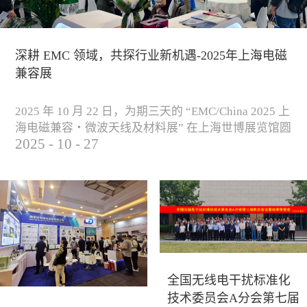
深耕 EMC 领域，共探行业新机遇-2025年上海电磁
兼容展
2025 年 10 月 22 日，为期三天的 “EMC/China 2025 上
海电磁兼容・微波天线及材料展” 在上海世博展览馆圆
2025
-
10
-
27
满落下帷幕。作为电磁兼容领域的行业盛会，本届展
会云集了众多国内专家学者和技术骨干，聚焦EMC技
术的最新进展与行业未来趋势，通过专题演讲、技术
研讨及产品展示等多种形式，深入交流行业见解，踊
跃探索合作空间，为电磁兼容领域的高质量发展汇聚
了新动能。产品展示展会现场，公司展示了...
全国无线电干扰标准化
技术委员会A分会第七届